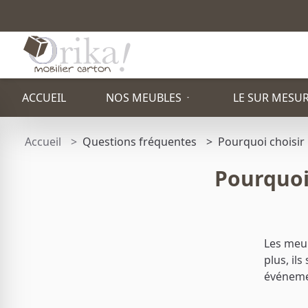
ACCUEIL
NOS MEUBLES
LE SUR MESU
Accueil
Questions fréquentes
Pourquoi choisir 
PAR TYPE
Pourquoi 
ETAGÈRE
PACK STAND
TOTEM PUBLICITAIRE
Les meub
plus, il
TABOURET
FAUTEUIL
événeme
BUREAU
TABLE