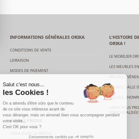
OBJETS DECORATION
TABLE HAUTE
PARAVENT / CLOISON
INFORMATIONS GÉNÉRALES ORIKA
L'HISTOIRE 
ORIKA !
CONDITIONS DE VENTE
LE MOBILIER ORI
LIVRAISON
LES MEUBLES E
MODES DE PAIEMENT
MEUBLE ÉVÈNEM
Salut c'est nous...
MEUBLE SALLE D
les Cookies !
MEUBLE SHOW
On a attendu d'être sûrs que le contenu
ORIKA VOUS PRO
de ce site vous intéresse avant de
PERSONNALISÉE
vous déranger, mais on aimerait bien vous accompagner pendant
ESPACE PRESSE
votre visite...
C'est OK pour vous ?
ORIKA DANS LA PRESSE
Consentements certifiés par