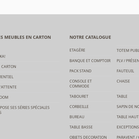
PARAVENT / CLOISON
TABLE BASSE
EXCEPTIONS
DES MEUBLES EN CARTON
NOTRE CATALOGUE
ETAGÈRE
TOTEM PUBL
KA!
BANQUE ET COMPTOIR
PLV / PRÉSE
N CARTON
PACK STAND
FAUTEUIL
ENTIEL
CONSOLE ET
CHAISE
COMMODE
'ATTENTE
TABOURET
TABLE
ROOM
CORBEILLE
SAPIN DE N
POSE SES SÉRIES SPÉCIALES
S
BUREAU
TABLE HAUT
TABLE BASSE
EXCEPTIONS
OBJETS DECORATION
PARAVENT /