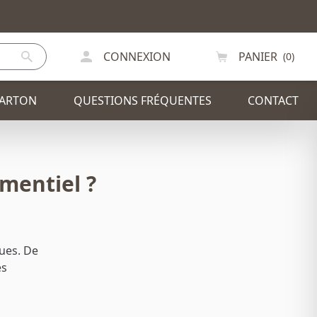
CONNEXION
PANIER
(0)
CARTON
QUESTIONS FRÉQUENTES
CONTACT
ementiel ?
IR
PLV / PRÉSENTOIRS
ODE
CHAISE
ques. De
es
SAPIN DE NOEL
EXCEPTIONS