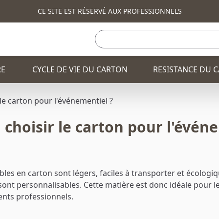
CE SITE EST RÉSERVÉ AUX PROFESSIONNELS
RE
CYCLE DE VIE DU CARTON
RESISTANCE DU 
le carton pour l'événementiel ?
choisir le carton pour l'évén
TOTEM PUBLICITAIRE
BANQUE ET COMPTO
FAUTEUIL
CONSOLE ET COMM
BANQUE ET COMPTOIR
PLV / PRÉSENTOIRS
les en carton sont légers, faciles à transporter et écologi
s sont personnalisables. Cette matière est donc idéale pour l
TABLE
CORBEILLE
CONSOLE ET COMMODE
CHAISE
nts professionnels.
TABLE HAUTE
TABLE BASSE
CORBEILLE
SAPIN DE NOEL