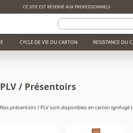
CE SITE EST RÉSERVÉ AUX PROFESSIONNELS
RE
CYCLE DE VIE DU CARTON
RESISTANCE DU 
PLV / Présentoirs
TOTEM PUBLICITAIRE
BANQUE ET COMPTO
FAUTEUIL
CONSOLE ET COMM
BANQUE ET COMPTOIR
PLV / PRÉSENTOIRS
Nos présentoirs / PLV sont disponibles en carton ignifugé (
TABLE
CORBEILLE
CONSOLE ET COMMODE
CHAISE
TABLE HAUTE
TABLE BASSE
CORBEILLE
SAPIN DE NOEL