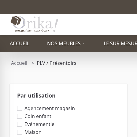
ACCUEIL
NOS MEUBLES
LE SUR MESU
Accueil
PLV / Présentoirs
PAR TYPE
ETAGÈRE
Par utilisation
PACK STAND
TOTEM PUBLICITAIRE
Agencement magasin
Coin enfant
TABOURET
FAUTEUIL
Evénementiel
Maison
BUREAU
TABLE