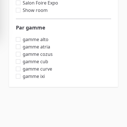
Salon Foire Expo
OBJETS DECORATION
Show room
TABLE HAUTE
PARAVENT / CLOISON
Par gamme
gamme alto
gamme atria
gamme cozus
gamme cub
gamme curve
gamme ixi