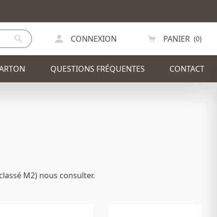
CONNEXION
PANIER
(0)
CARTON
QUESTIONS FRÉQUENTES
CONTACT
IR
PLV / PRÉSENTOIRS
ODE
CHAISE
classé M2) nous consulter.
SAPIN DE NOEL
EXCEPTIONS