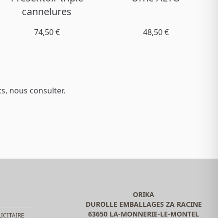
cannelures
74,50 €
48,50 €
s, nous consulter.
ORIKA
DUROLLE EMBALLAGES ZA RACINE
63650 LA-MONNERIE-LE-MONTEL
ICITAIRE