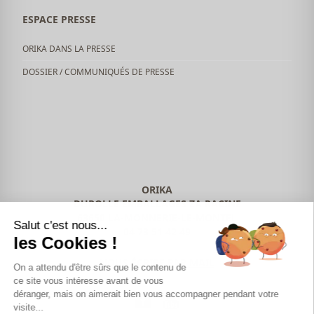
ESPACE PRESSE
ORIKA DANS LA PRESSE
DOSSIER / COMMUNIQUÉS DE PRESSE
ORIKA
DUROLLE EMBALLAGES ZA RACINE
63650 LA-MONNERIE-LE-MONTEL
Salut c'est nous...
04 73 51 42 49
les Cookies !
NOUS ÉCRIRE PAR MAIL
On a attendu d'être sûrs que le contenu de
ce site vous intéresse avant de vous
déranger, mais on aimerait bien vous accompagner pendant votre
visite...