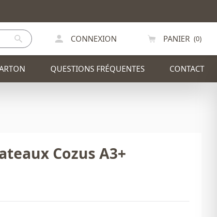
CONNEXION
PANIER
(0)
CARTON
QUESTIONS FRÉQUENTES
CONTACT
IR
PLV / PRÉSENTOIRS
lateaux Cozus A3+
ODE
CHAISE
SAPIN DE NOEL
EXCEPTIONS