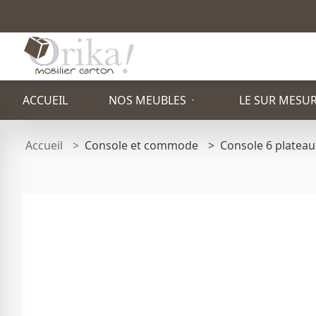
ACCUEIL
NOS MEUBLES
LE SUR MESU
Accueil
Console et commode
Console 6 platea
PAR TYPE
ETAGÈRE
PACK STAND
TOTEM PUBLICITAIRE
TABOURET
FAUTEUIL
BUREAU
TABLE