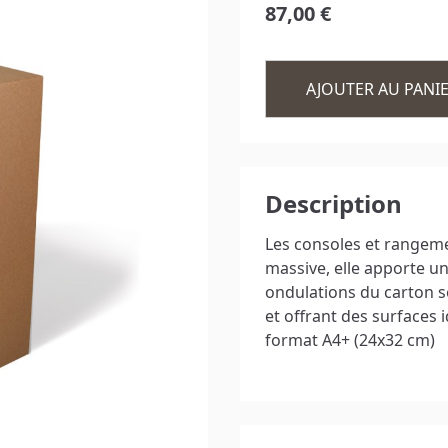
87,00 €
PARAVENT / CLOISON
TABLE BASSE
EXCEPTIONS
AJOUTER AU PANI
Description
Les consoles et rangeme
massive, elle apporte u
ondulations du carton so
et offrant des surfaces
format A4+ (24x32 cm)