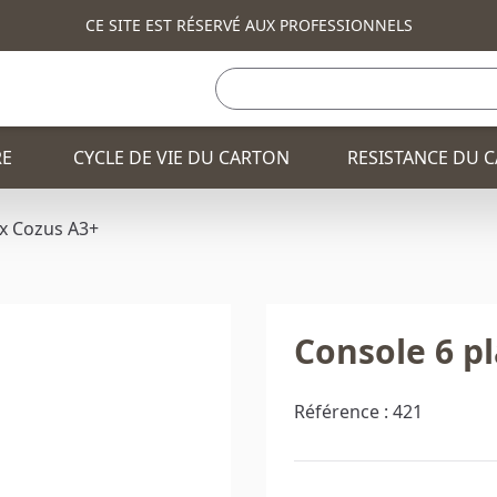
CE SITE EST RÉSERVÉ AUX PROFESSIONNELS
RE
CYCLE DE VIE DU CARTON
RESISTANCE DU 
ux Cozus A3+
TOTEM PUBLICITAIRE
BANQUE ET COMPTO
Console 6 p
FAUTEUIL
CONSOLE ET COMM
BANQUE ET COMPTOIR
PLV / PRÉSENTOIRS
Référence :
421
TABLE
CORBEILLE
CONSOLE ET COMMODE
CHAISE
TABLE HAUTE
TABLE BASSE
CORBEILLE
SAPIN DE NOEL