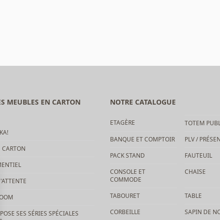
DES MEUBLES EN CARTON
NOTRE CATALOGUE
ETAGÈRE
TOTEM PUBL
KA!
BANQUE ET COMPTOIR
PLV / PRÉSE
N CARTON
PACK STAND
FAUTEUIL
ENTIEL
CONSOLE ET
CHAISE
COMMODE
'ATTENTE
TABOURET
TABLE
ROOM
CORBEILLE
SAPIN DE N
POSE SES SÉRIES SPÉCIALES