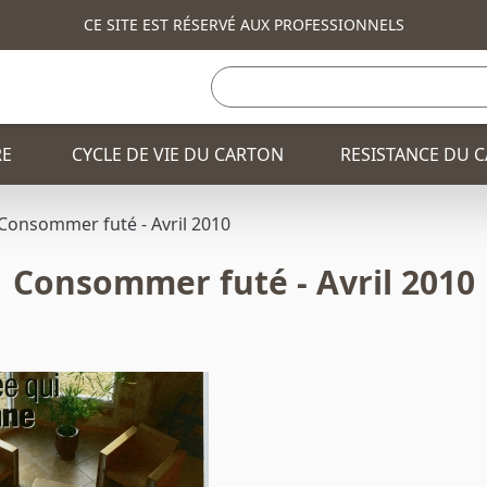
CE SITE EST RÉSERVÉ AUX PROFESSIONNELS
RE
CYCLE DE VIE DU CARTON
RESISTANCE DU 
Consommer futé - Avril 2010
Consommer futé - Avril 2010
TOTEM PUBLICITAIRE
BANQUE ET COMPTO
FAUTEUIL
CONSOLE ET COMM
BANQUE ET COMPTOIR
PLV / PRÉSENTOIRS
TABLE
CORBEILLE
CONSOLE ET COMMODE
CHAISE
TABLE HAUTE
TABLE BASSE
CORBEILLE
SAPIN DE NOEL