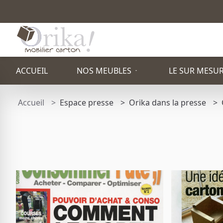
ACCUEIL
NOS MEUBLES
LE SUR MESU
Accueil
Espace presse
Orika dans la presse
PAR TYPE
ETAGÈRE
PACK STAND
TOTEM PUBLICITAIRE
TABOURET
FAUTEUIL
BUREAU
TABLE