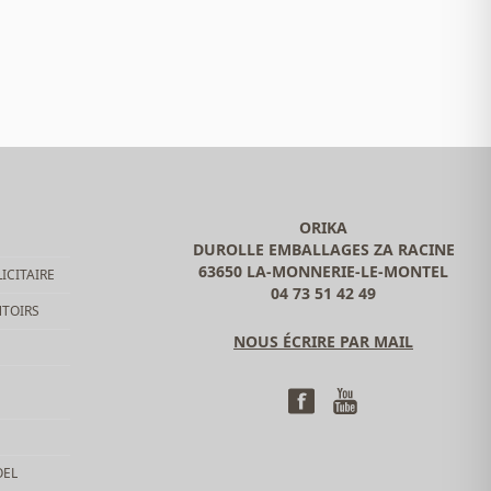
ORIKA
DUROLLE EMBALLAGES ZA RACINE
63650 LA-MONNERIE-LE-MONTEL
ICITAIRE
04 73 51 42 49
NTOIRS
NOUS ÉCRIRE PAR MAIL
OEL