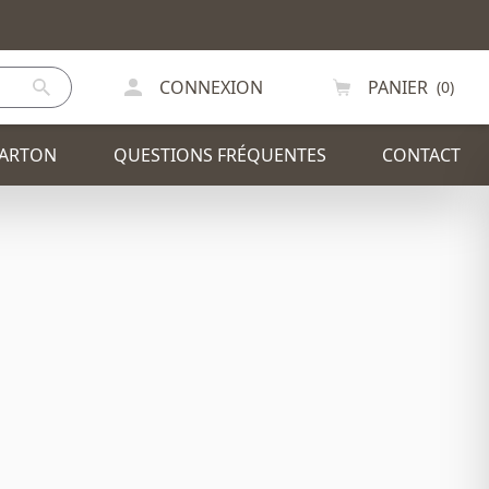
CONNEXION
PANIER
(0)
CARTON
QUESTIONS FRÉQUENTES
CONTACT
IR
PLV / PRÉSENTOIRS
ODE
CHAISE
SAPIN DE NOEL
EXCEPTIONS