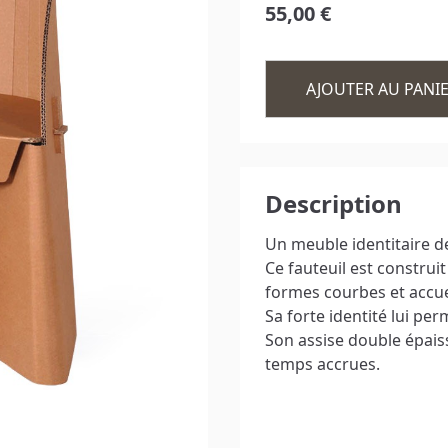
55,00 €
PARAVENT / CLOISON
TABLE BASSE
EXCEPTIONS
AJOUTER AU PANI
Description
Un meuble identitaire de
Ce fauteuil est construi
formes courbes et accue
Sa forte identité lui per
Son assise double épais
temps accrues.