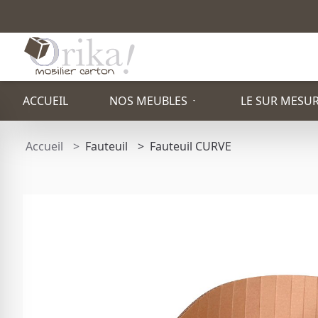
ACCUEIL
NOS MEUBLES
LE SUR MESU
Accueil
Fauteuil
Fauteuil CURVE
PAR TYPE
ETAGÈRE
PACK STAND
TOTEM PUBLICITAIRE
TABOURET
FAUTEUIL
BUREAU
TABLE