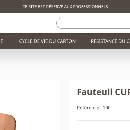
CE SITE EST RÉSERVÉ AUX PROFESSIONNELS
RE
CYCLE DE VIE DU CARTON
RESISTANCE DU 
TOTEM PUBLICITAIRE
BANQUE ET COMPTO
Fauteuil CU
FAUTEUIL
CONSOLE ET COMM
BANQUE ET COMPTOIR
PLV / PRÉSENTOIRS
Référence :
100
TABLE
CORBEILLE
CONSOLE ET COMMODE
CHAISE
TABLE HAUTE
TABLE BASSE
CORBEILLE
SAPIN DE NOEL