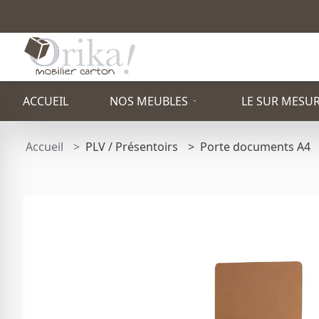
ACCUEIL
NOS MEUBLES
LE SUR MESU
Accueil
PLV / Présentoirs
Porte documents A4
PAR TYPE
ETAGÈRE
PACK STAND
TOTEM PUBLICITAIRE
TABOURET
FAUTEUIL
BUREAU
TABLE