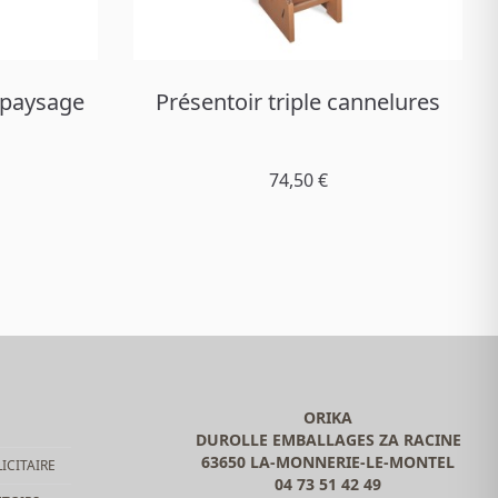
 paysage
Présentoir triple cannelures
74,50 €
ORIKA
DUROLLE EMBALLAGES ZA RACINE
63650 LA-MONNERIE-LE-MONTEL
ICITAIRE
04 73 51 42 49