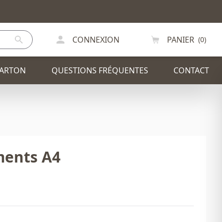
CONNEXION
PANIER
(0)
CARTON
QUESTIONS FRÉQUENTES
CONTACT
IR
PLV / PRÉSENTOIRS
ments A4
ODE
CHAISE
SAPIN DE NOEL
EXCEPTIONS